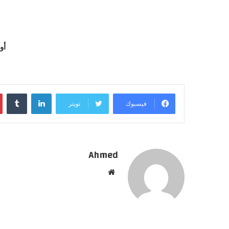
أو
لينكدإن
فيسبوك
تويتر
Ahmed
موقع
الويب