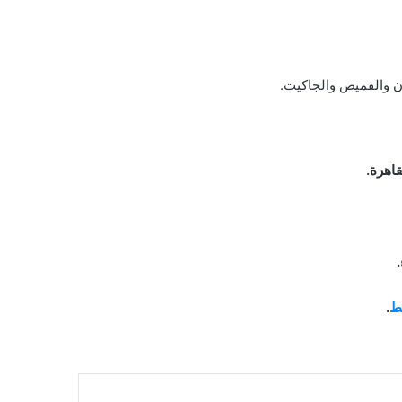
ون والقميص والجاكيت.
قاهرة.
بط
.