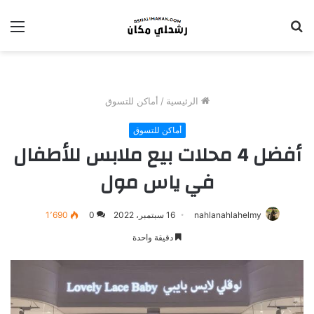
بحث
الق
عن
الرئيسية
/
أماكن للتسوق
أماكن للتسوق
أفضل 4 محلات بيع ملابس للأطفال
في ياس مول
nahlanahlahelmy
16 سبتمبر، 2022
0
1٬690
دقيقة واحدة