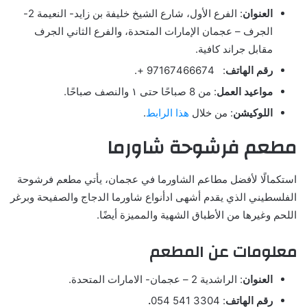
العنوان
: الفرع الأول، شارع الشيخ خليفة بن زايد- النعيمة 2-
الجرف – عجمان الإمارات المتحدة، والفرع الثاني الجرف
مقابل جراند كافية.
رقم الهاتف
: 97167466674 +.
مواعيد العمل
: من 8 صباحًا حتى ١ والنصف صباحًا.
اللوكيشن
: من خلال
هذا الرابط
.
مطعم فرشوحة شاورما
استكمالًا لأفضل مطاعم الشاورما في عجمان، يأتي مطعم فرشوحة
الفلسطيني الذي يقدم أشهى ادأنواع شاورما الدجاج والصفيحة وبرغر
اللحم وغيرها من الأطباق الشهية والمميزة أيضًا.
معلومات عن المطعم
العنوان
: الراشدية 2 – عجمان- الامارات المتحدة.
رقم الهاتف
: 3304 541 054
.