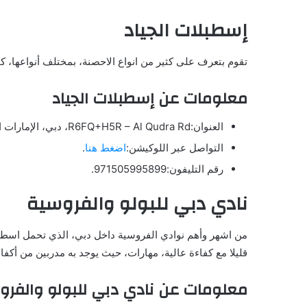
إسطبلات الجياد
تقوم بتعرف على كثير من انواع الاحصنة، بمختلف أنواعها، ك
معلومات عن إسطبلات الجياد
العنوان:R6FQ+H5R – Al Qudra Rd، دبي، الإمارات العربية المتحدة.
التواصل عبر اللوكيشن:
اضغط هنا
.
رقم التليفون:971505995899.
نادي دبي للبولو والفروسية
من اشهر وأهم نوادي الفروسية داخل دبي، الذي تحمل اسطبل 
قليلا مع كفاءة عالية، مهارات، حيث يوجد به مدربين من أك
معلومات عن نادي دبي للبولو والفرو