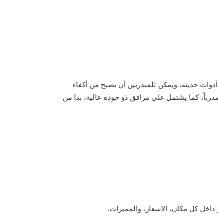
وات حديثه، ويمكن للمتدربين أن يصبح من أكفاء
في المجال إذ تلقي تدريبية من مركزالإمارات للفروسية خلال شهرين، يحتوي المركز على اكثر من 70 حصاناً مدرباً، كما يشتمل على مرافق ذو جودة عالية، بدا من
 داخل كل مكان، الاسعار، والمميزات.