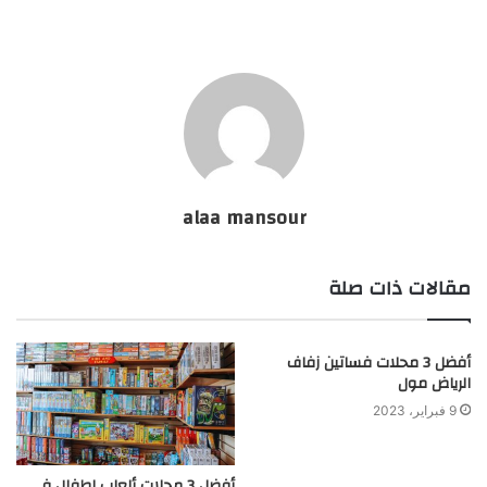
alaa mansour
مقالات ذات صلة
أفضل 3 محلات فساتين زفاف
الرياض مول
9 فبراير، 2023
أفضل 3 محلات ألعاب اطفال في