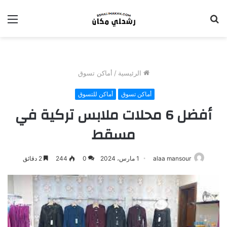
بحث
الق
عن
الرئيسية
/
أماكن تسوق
أماكن تسوق
أماكن للتسوق
أفضل 6 محلات ملابس تركية في
مسقط
alaa mansour
1 مارس، 2024
0
244
2 دقائق