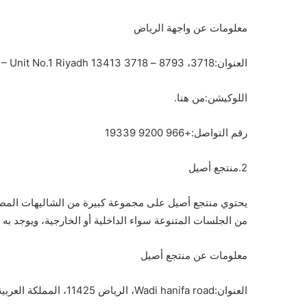
معلومات عن واجهة الرياض
العنوان:3718، 8793 – King Khalid International Airport – Unit No.1 Riyadh 13413 3718، المملكة العربية السعودية
اللوكيشن:من هنا.
رقم التواصل:+966 9200 19339
2.منتجع أصيل
يحتوي منتجع أصيل على مجموعة كبيرة من الشاليهات المصمم
من الجلسات المتنوعة سواء الداخلية أو الخارجية، ويوجد ب
معلومات عن منتجع أصيل
العنوان:Wadi hanifa road، الرياض 11425، المملكة العربية السعودية