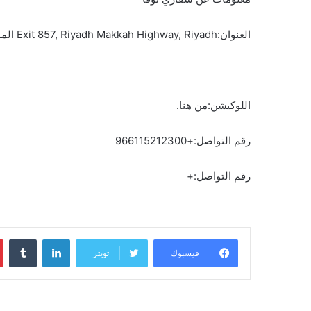
العنوان:Exit 857, Riyadh Makkah Highway, Riyadh المملكة العربية السعودية
اللوكيشن:من هنا.
رقم التواصل:+966115212300
رقم التواصل:+
لينكدإن
فيسبوك
تويتر