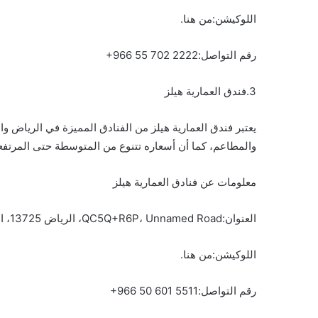
اللوكيشن:من هنا.
رقم التواصل:‏‪+966 55 702 2222‬‏
3.فندق العمارية هيلز
يعتبر فندق العمارية هيلز من الفنادق المميزة في الرياض 
والمطاعم، كما أن أسعاره تتنوع من المتوسطة حتى المرتفع
معلومات عن فنادق العمارية هيلز
العنوان:QC5Q+R6P، Unnamed Road، الرياض 13725، المملكة العربية السعودية
اللوكيشن:من هنا.
رقم التواصل:‏‪+966 50 601 5511‬‏