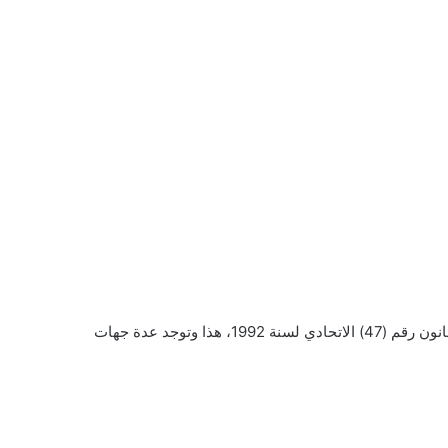
أنشئ بالإمارات ما يسمى بصندوق الزواج والذي يقدم من خلاله المساعدات للمتقدمين بطلب المنحة للزواج وقد تم إنشاؤه بموجب القانون رقم (47) الاتحادي لسنة 1992، هذا وتوجد عدة جهات