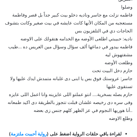
وصلوا
فاطمه نزلت مع جاسر وناديه دخلو بيت كبير جداً بل قصر وفاطمة
مستعجبه من المكان الأنها كانت عايشه في بيت صغير وكانت بتشوف
الحاجات دي في التلفزيون بس
ناديه: حبيبتي اطلعى الأوضه مع الخدامه هتقولك على الاوضه
فاطمه بيدور في دماغها ألف سؤال وسؤال مين العريس ده …طيب
مشفتهوش ليه
وطلعت الأوضه
حازم دخل البيت تحت
جاسر: عروستك فوق بس يا ابنى دى غلبانه متمدش ايدك عليها ولا
تستقوى عليها
حازم بصله بسخرية…. انتو عملتو اللى عايزينه وانا اعمل اللى عايزه
وفى سره دى رخيصه علشان قبلت تتجوز بالطريقة دى اكيد طمعانه
..أنا هوريها النجوم في عز الظهر كلهم جنس زى بعضه
وطلع الاوضه
لقراءة باقي حلقات الرواية اضغط على (
رواية أحببت ملتزمة
)