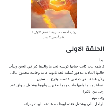
رواية أحببت ملتزمة الفصل الاول 1
بقلم أماني السيد
الحلقة الاولى
نبدأ …
فاطمه بنت كانت حياتها كويسه لحد ما والدها كبر في السن وبدأت
حالتها الماديه تتدهور كملت لحد ثانوية عامة وجابت مجموع عالى
ولأن عندها اخوات ندين ١٤سنه وفرح ١٠ سنين
بتساعد باباها وامها ماتت وهما صغيرين وأبوها بيشتغل سواق عند
رجل من الكبراء
وفى يوم
الراجل اللى بيشتغل عنده ابوها جه عندهم البيت ومراته