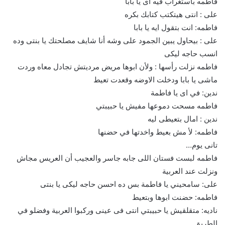
فاطمه باستغراب فيه اى يا بابا
على : انتى هيتكتب كتابك بكره
فاطمه: انت بتقول ايه يا بابا
على : بيحاول يبين الجمود على وشه أنا شايف مصلحتك يا بنتى وده
انسب حاجه ليكى
فاطمه نزلت رأسها : ولأن ابوها مريض مرديتش تجادل معاه وردت
ماشى يا بابا ودخلت الاوضه وقعدت تعيط
ندين: في اى يا فاطمة
فاطمه مسحت دموعها مفيش يا حبيبتي
ندين : امال بتعيطى ليه
فاطمه: لأ مش بعيط واخدتها في حضنها
تانى يوم…
فاطمه لبست فستان اللى جابه جاسر والعجيب أن العريس مجاش
ونزلت عند العربية
على: سامحيني يا فاطمة بس ده احسن حاجه ليكى يا بنتى
فاطمه: حضنت ابوها وبتعيط
ناديه: متقلقيش يا حبيبتي انتى فى عينى وركبوا العربية وفضلو في
الطريق