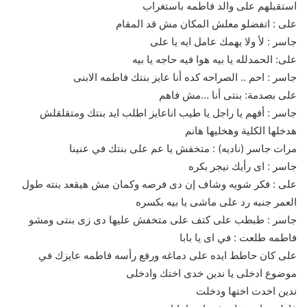
استقبلهم على والد فاطمه باستغراب
على : اتفضلو معلش المكان مش قد المقام
جاسر : لأ ولا يهمك عامل ايه يا على
على: الحمدلله يا بيه هوا فيه حاجه يا بيه
جاسر : احم .. الصراحه كده أنا عايز بنتك فاطمه الابنى
على بصدمة: بنتى أنا …مش فاهم
جاسر : أفهم يا راجل يا طيب اناعايز اطلب ايد بنتك ومتقلقلش
هدخلها الكلية وهخليها هانم
مرات جاسر (ناديه) : متخفش يا عم على بنتك في عنينا
جاسر : اى رأيك نيجر بكره
على : فكر شويه وشاف إن دى فرصه وكمان مش هيقعد بنته طول
العمر جنبه رد على ماشى يا بيه بكسره
جاسر : طبطب على كتف على متخفش عليها دى زى بنتى ومشو
فاطمه طلعت : في اى يا بابا
على كان حاطط ايده على دماغه ورفع رأسه فاطمه عايزك في
موضوع ادخلى يا ندين خدى اختك وادخلى
ندين اخدت اختها ودخلت