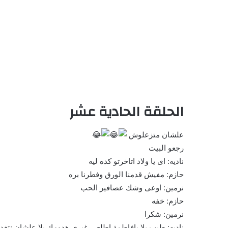
الحلقة الحادية عشر
علشان متزعلوش
رجعو البيت
ناديه: اى يا ولاد اتاخرتو كده ليه
حازم: مفيش قدمنا الورق وفطرنا بره
نرمين: اوعى وشك عصافير الحب
حازم: خفه
نرمين: شكرا
ناديه: طيب يلا يافاطمة اطلعى غيرى هدومك يلا علشان نت