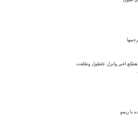
رحمها
أنا هطلع اغير وانزل علطول وطلعت
 يا ريمو