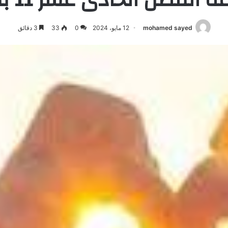
mohamed sayed
12 مايو، 2024
0
33
3 دقائق