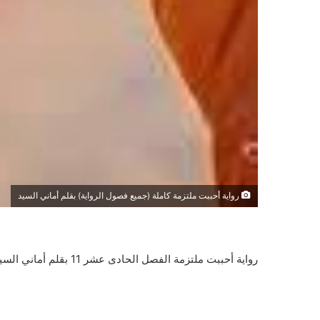
رواية أحببت ملتزمة كاملة (جميع فصول الرواية) بقلم أماني السيد
رواية أحببت ملتزمة الفصل الحادى عشر 11 بقلم أماني السيد