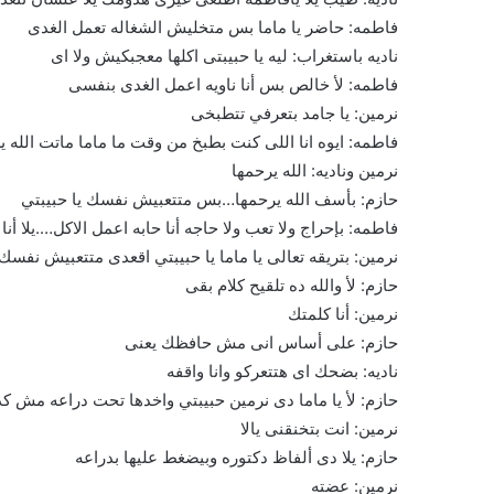
فاطمه: حاضر يا ماما بس متخليش الشغاله تعمل الغدى
ناديه باستغراب: ليه يا حبيبتى اكلها معجبكيش ولا اى
فاطمه: لأ خالص بس أنا ناويه اعمل الغدى بنفسى
نرمين: يا جامد بتعرفي تتطبخى
فاطمه: ايوه انا اللى كنت بطبخ من وقت ما ماما ماتت الله ي
نرمين وناديه: الله يرحمها
حازم: بأسف الله يرحمها…بس متتعبيش نفسك يا حبيبتي
فاطمه: بإحراج ولا تعب ولا حاجه أنا حابه اعمل الاكل….يلا 
نرمين: بتريقه تعالى يا ماما يا حبيبتي اقعدى متتعبيش نفسك
حازم: لأ والله ده تلقيح كلام بقى
نرمين: أنا كلمتك
حازم: على أساس انى مش حافظك يعنى
ناديه: بضحك اى هتتعركو وانا واقفه
حازم: لأ يا ماما دى نرمين حبيبتي واخدها تحت دراعه مش كده
نرمين: انت بتخنقنى يالا
حازم: يلا دى ألفاظ دكتوره وبيضغط عليها بدراعه
نرمين: عضته