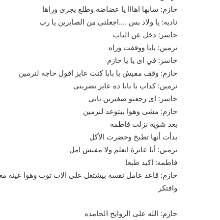
حازم: سابها اهااا يا عضاضة وطلع يجرى وراها
ناديه: يا ولاد بس ….اجعلنى من الصابرين يا رب
جاسر: دخل عن الباب
نرمين: بابا ووقفت وراه
جاسر: في اى يا يا حازم
حازم: وقف مفيش يا بابا كنت عايز اقول حاجه لنرمين
نرمين: كداب يا بابا ده عايز يضربنى
جاسر: اى رجعتو صغيرين تانى
حازم: مشى وهوا بيتوعد لنرمين
بعد شويه نزلت فاطمه
بدأت أنها تطبخ وحضرت الأكل
نرمين: أنا عايزة اتعلم ولا مفيش امل
فاطمه: اكيد طبعا
حازم: قاعد عامل نفسه بيشتغل على الاب توب وهوا عينه مع
وافتكر
حازم: الله على الروايح الجامده