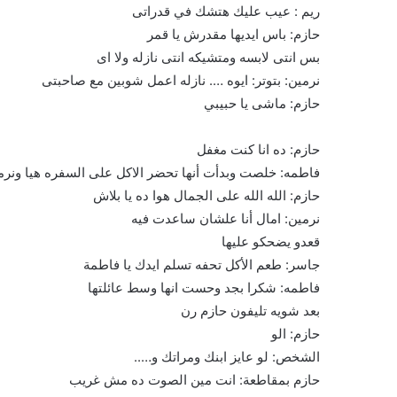
ريم : عيب عليك هتشك في قدراتى
حازم: باس ايديها مقدرش يا قمر
بس انتى لابسه ومتشيكه انتى نازله ولا اى
نرمين: بتوتر: ايوه …. نازله اعمل شوبين مع صاحبتى
حازم: ماشى يا حبيبي
حازم: ده انا كنت مغفل
فاطمه: خلصت وبدأت أنها تحضر الاكل على السفره هيا ونرم
حازم: الله الله على الجمال هوا ده يا بلاش
نرمين: امال أنا علشان ساعدت فيه
قعدو يضحكو عليها
جاسر: طعم الأكل تحفه تسلم ايدك يا فاطمة
فاطمه: شكرا بجد وحست انها وسط عائلتها
بعد شويه تليفون حازم رن
حازم: الو
الشخص: لو عايز ابنك ومراتك و…..
حازم بمقاطعة: انت مين الصوت ده مش غريب