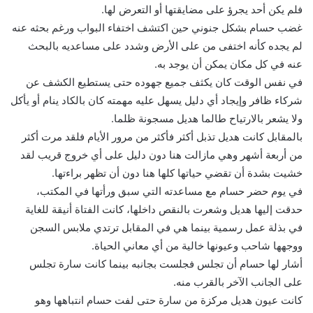
فلم يكن أحد يجرؤ على مضايقتها أو التعرض لها.
غضب حسام بشكل جنوني حين اكتشف اختفاء البواب ورغم بحثه عنه
لم يجده كأنه اختفى من على الأرض وشدد على مساعديه بالبحث
عنه في كل مكان يمكن أن يوجد به.
في نفس الوقت كان يكثف جميع جهوده حتى يستطيع الكشف عن
شركاء ظافر وإيجاد أي دليل يسهل عليه مهمته كان بالكاد ينام أو يأكل
ولا يشعر بالارتياح طالما هديل مسجونة ظلما.
بالمقابل كانت هديل تذبل أكثر فأكثر من مرور الأيام فلقد مرت أكثر
من أربعة أشهر وهي مازالت هنا دون دليل على أي خروج قريب لقد
خشيت بشدة أن تقضي حياتها كلها هنا دون أن تظهر براءتها.
في يوم حضر حسام مع مساعدته التي سبق ورأتها في المكتب،
حدقت إليها هديل وشعرت بالنقص داخلها، كانت الفتاة أنيقة للغاية
في بذلة عمل رسمية بينما هي في المقابل ترتدي ملابس السجن
ووجهها شاحب وعيونها خالية من أي معاني الحياة.
أشار لها حسام أن تجلس فجلست بجانبه بينما كانت سارة تجلس
على الجانب الآخر بالقرب منه.
كانت عيون هديل مركزة من سارة حتى لفت حسام انتباهها وهو