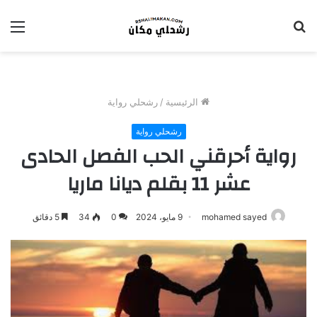
بحث
الق
عن
الرئيسية
/
رشحلي رواية
رشحلي رواية
رواية أحرقني الحب الفصل الحادى
عشر 11 بقلم ديانا ماريا
mohamed sayed
9 مايو، 2024
0
34
5 دقائق