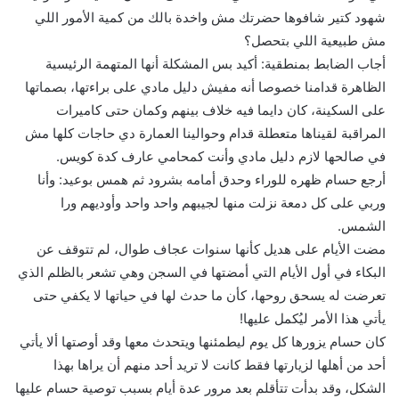
شهود كتير شافوها حضرتك مش واخدة بالك من كمية الأمور اللي
مش طبيعية اللي بتحصل؟
أجاب الضابط بمنطقية: أكيد بس المشكلة أنها المتهمة الرئيسية
الظاهرة قدامنا خصوصا أنه مفيش دليل مادي على براءتها، بصماتها
على السكينة، كان دايما فيه خلاف بينهم وكمان حتى كاميرات
المراقبة لقيناها متعطلة قدام وحوالينا العمارة دي حاجات كلها مش
في صالحها لازم دليل مادي وأنت كمحامي عارف كدة كويس.
أرجع حسام ظهره للوراء وحدق أمامه بشرود ثم همس بوعيد: وأنا
وربي على كل دمعة نزلت منها لجيبهم واحد واحد وأوديهم ورا
الشمس.
مضت الأيام على هديل كأنها سنوات عجاف طوال، لم تتوقف عن
البكاء في أول الأيام التي أمضتها في السجن وهي تشعر بالظلم الذي
تعرضت له يسحق روحها، كأن ما حدث لها في حياتها لا يكفي حتى
يأتي هذا الأمر ليُكمل عليها!
كان حسام يزورها كل يوم ليطمئنها ويتحدث معها وقد أوصتها ألا يأتي
أحد من أهلها لزيارتها فقط كانت لا تريد أحد منهم أن يراها بهذا
الشكل، وقد بدأت تتأقلم بعد مرور عدة أيام بسبب توصية حسام عليها