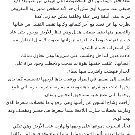
بقعد أفكر دايما مين دي المحظوظة اللي هيبقى من نصيبها؟ أكيد
هتبقى بنت مميزة أوي مش أي حد لأنه شخص مميز زيه المفروض
مراته تبقى أنيقة ومن عيلة وخلفية يمكن حد زيي كدة.
نظرت لها عن قصد مع آخر كلماتها وكأنها تقصد التقليل من شأنها
والتحقير منها بينما صمتت هديل وهي تنظر للأرض بوجوم حتى عاد
حسام فنهضت وطلبت العودة لزنزانتها بصوت لا يقبل النقاش مما
أثار استغراب حسام الشديد.
عادت هديل للداخل وجلست على سريرها وهي تحاول تمالك
أعصابها، أغلقت جفنيها بقوة ثم فتحت ولاحظت وجود مرآة على
الجدار فنهضت واقتربت منها ببطء.
تطلعت إلى نفسها في المرآة ورفعت يدها لوجهها تتحسسه كما بدى
وجهها شاحب وبشرتها باهتة ومتعبة مقارنة ببشرة سارة التي تلمع
ووجهها التي تضع عليه مساحيق التجميل بإتقان.
أزاحت وشاح السجن عن رأسها وهي ترفع يدها لخصلات شعرها الذي
وقارنته بخصلات سارت اللامعة بينما شعرها هي قصير ومقصف وقد
بهت لونه.
فجأة انفجرت دموعها على وجهها وانهارت على الأرض وهي تبكي
شهقاتها ترتفع بألم، التمت حولها بقية النساء وقد فزعوا من بكائها