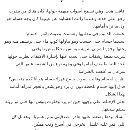
أفاقت هديل وهي تسمح أصوات مبهمة حولها، كان هناك من يضرب
برفق على خدها وعندما زالت الغشاوة عن عينيها كان وجه حسام هو
أول ما تراه أمامها.
تجمعت الدموع في مقلتيها وهمست بصوت بائس: حسام!
اسندها حسام حتى جلست وهو يناولها كوب ماء حتى ترتشف منه وهو
يحثها برفق: اشربي شوية مية بس متتكلميش دلوقتي.
شربت بضعة رشفات حتى أبعدته عنها بإشارة الاكتفاء، نظرت حولها
لتجد الضابط يقف أمامها وفي وجهه نوع من الشفقة عليها التي
سرعان ما غُلفت بالصرامة.
نظرت لحسام وقالت بصوت ينضج قهرا: حسام هو أنا كدة هتحبس؟
حدق إليها حسام للحظة دون أن يرد وهو يشعر بالعجز لمرآها أمامه
بهذا الشكل.
تجلى الإحباط على وجهها حين لم يرد وفكرت ببؤس أنها حتى لو بريئة
سيتم سجنها.
أمسك بيدها وضغط عليها هادرا: صدقيني مش هسيبك وهعمل كل
اللي أقدر عليه علشان تخرجي في أسرع وقت ممكن.