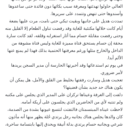
العالي حاولوا تهدئتها ومعرفة سبب بكائها دون فائدة حتى ساعدوها
وأسندوها حتى تنهض وتتمدد على سريرها.
تمددت هديل على جانبها وبقيت تبكي حتى نامت، مرت عليها بضعة
أيام كانت خلالها مكتئبة للغاية وقد رفضت تناول الطعام إلا القليل منه
وحتى رفضت مقابلة حسام مما أثار استغرابه وقلقه، لقد كانت سارة
محقة إن حسام يستحق فتاة مميزة للغاية وليس فتاة مشوهة من
الداخل والخارج مثلها ورغم معرفتها الحتمية بذلك فهذا لم يمنع عنها
الألم أبدا.
في يوم تم استدعائها وقد أخبرتها الحارسة أن مدير السجن يريدها
لأمر ضروري.
تعجبت هديل وسارت رفقتها بخليط من القلق والأمل، هل يمكن أن
يكون هناك حد جديد بشأن قضيتها؟
دلفت إلى الغرفة وعيناها تركزان على المدير الذي يجلس على مكتبه
ولم تنتبه لأي من الحاضرين الذي يجلسون على أريكة أمامه.
لاحظت عيناه المبتسمتان فالتفتت لتتسع عيونها بشدة من الصدمة،
كان والدها يجلس هناك بجانبه رجل يرتدي حُلة يظهر منها أنه مأذون
شرعي وبجانبه حسام يرتدي بدلة أنيقة ويحدق إليها بابتسامة ساحرة،