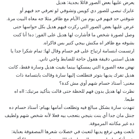
يعرض عليها بعض الصور قائلا بجدية: هديل
عايزك تبصي للصور دي كويس وتشوفي لو تعرفي حد فيهم أو
شوفتي حد فيهم في يوم من الأيام مع ظافر مثلا جه معاه البيت مرة.
عرض عليها بعض الصور التي ركزت فيهم هديل بكل حواسها حتى
وصل لصورة شخص ما فأشارت لها هديل على الفور: ده! أنا كنت
بشوفه مع ظافر اه مكنش بيجي كتير بس فاكراه.
ارتسمت ابتسامة ارتياح على فم حسام وقال لها: تمام شكرا جدا يا
هديل استني دقيقة هقول حاجة للضابط واجي تاني.
نهض معه الصورة التي يمسكها بينما بقيت هديل وسارة فقط، كانت
هديل تفرك يديها بتوتر فتطلعت إليها سارة وقالت بابتسامة ذات
معنى: أستاذ حسام شهم أوي مش كدة؟
نظرت لها هديل بدون فهم للحظة حتى قالت بتأكيد مرتبك: ااه اه
طبعا.
تنهدت سارة بشكل مبالغ فيه وتطلعت أمامها بهيام: أستاذ حسام ده
جنتل مان جدا أي بنت بتيجي بتعجب بيه فعلا لأنه شخص شهم ولطيف
ده غير مكانته المرموقة.
تابعت وهي ترفع يديها لتعبث في خصلات شعرها المصفوفة بعناية: