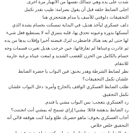
شدت على يده وهي تتمالك نفسها من الانهيار مرة أخرى.
اجلى الضابط حلقه قبل أن يقول بصرامة: طيب نقدر نكمل
التحقيقات دلوقتي للأسف يا مدام هتتحجزي هنا
دلف عسكري ليأخذ هديل، في البداية تمسكت بحسام بشدة الذي
أمسكها بدوره وعيونه تحدق بها، قلبه يتمزق أنه لا يستطيع فعل شيء
لها حتى لم يعد هناك فاضطرت لترك قبضته أخيرا وإفلات يدها من يده
ثم غادرت وعيناها لم تفارقانها، حين خرجت هديل تغيرت قسمات وجه
حسام بالكامل من الحزن للغضب الشديد و لمعت عيناه برغبة عارمة
للانتقام.
نظر لضابط الشرطة وهدر بحنق: فين البواب يا حضرة الضابط
علشان نكمل التحقيقات؟
طلب الضابط العسكري الواقف بالخارج وأمره: دخل البواب علشان
نكمل التحقيق.
رد العسكري بتعجب: بس البواب مشي يا فندم.
رد الضابط بدهشة قائلا: مشي! إزاي تسمح له يمشي أنت اتجننت؟
أجاب العسكري بخوف: ماهو حضرتك طلع ولما كنت هوقفه قالي أنه
التحقيق خلص خلاص.
زفر الضابط بعصبية بينما نظر له حسام وكتف ذراعيه: شوفت يا