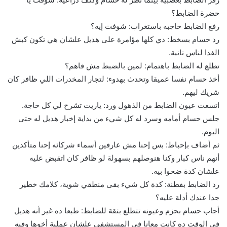
حضرة الضابط؟
رفع الضابط حاجبه باستغراب: شوفت إيه؟
رد حسام بسخط: دي كلها مؤامرة على هديل علشان هي تكون كبش
الفدا لناس تانية.
تطلع له الضابط باهتمام: لمين بالضبط مش فاهم؟
أخذ حسام نفسا عميقا وتحدث بهدوء: لتجار المخدرات اللي ظافر كان
شريك ليهم.
اتسعت عيون الضابط من الذهول ورد: ياريت تشرح لي كل حاجة.
جلس حسام أمامه وسرد له كل شيء من بداية إخبار هديل له حتى
اليوم.
ثم أضاف بإحباط: بس إحنا مش عارفين أسماء شركائه إحنا متأكدين
أنهم ناس كبار وكنا هنوصلهم بسهولة لو ظافر كان اتقبض عليه
علشان كدة ضحوا بيه.
رد الضابط بفطنة: كدة كل شيء بقى منطقي شوية، كلامك خطير
جدا عندك أدلة عليه؟
أجاب حسام بحزم وعيونه تتطلع بثقة للضابط: طبعا ده غير أنه هديل
في الوقت ده كانت معانا في المستشفى علشان عملية أخوها وفيه