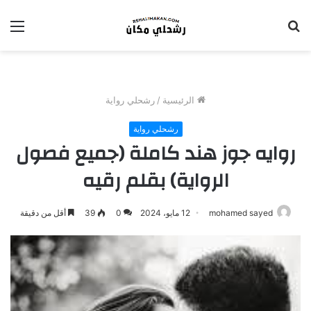
بحث
الق
عن
الرئيسية
/
رشحلي رواية
رشحلي رواية
روايه جوز هند كاملة (جميع فصول
الرواية) بقلم رقيه
mohamed sayed
12 مايو، 2024
0
39
أقل من دقيقة