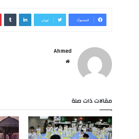
لينكدإن
فيسبوك
تويتر
Ahmed
موقع
الويب
مقالات ذات صلة