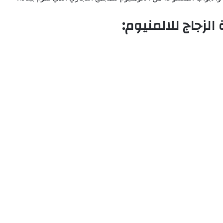
زجاج للالمنيوم: