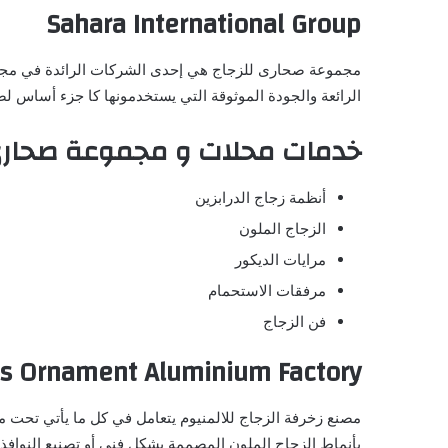
Sahara International Group
مجموعة صحارى للزجاج هي إحدى الشركات الرائدة في مجال تص
الرائعة والجودة الموثوقة التي يستخدمونها كا جزء أساس ل
خدمات محلات و مجموعة صحاري
أنظمة زجاج الدرابزين
الزجاج الملون
مرايات الديكور
مرفقات الاستحمام
فن الزجاج
ss Ornament Aluminium Factory
مصنع زخرفة الزجاج للالمنيوم يتعامل في كل ما يأتي تحت م
بأنماط الزجاج الملون المصممة بشكل فني أو تصنيع النوافذ و