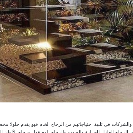
والشركات في تلبية احتياجاتهم من الزجاج الخام فهو يقدم حلولا مخ
 الزجاج العازل للحرارة والصوت والزجاج المصقول وزجاج الألوان المخ