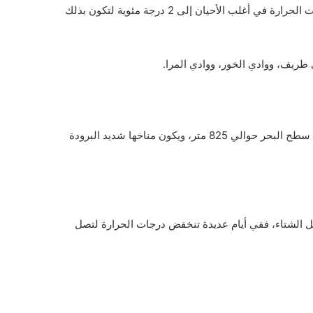
وتجدر الإشارة إلى أن طقس هذه المدينة معتدل الحرارة في فصل الصيف، لكنه يكون شديد البرودة في فصل الشتاء، حيث تصل درجات الحرارة في أغلب الأحيان إلى 2 درجة مئوية لتكون بذلك
طريف، ووادي الخور، ووادي المرا.
تقع مدينة حائل في منطقة وسط شمال المملكة العربية السعودية، فهي من أهم المواقع الجغرافية في المملكة، حيث يبلغ ارتفاعها عن سطح البحر حوالي 825 متر، ويكون مناخها شديد البرودة
صل الشتاء، ففي أيام عديدة تنخفض درجات الحرارة لتصل