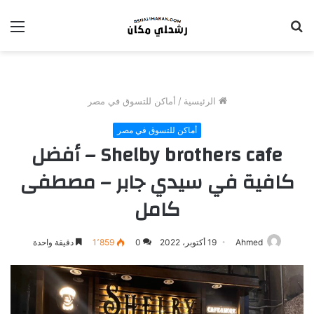
بحث
الق
عن
الرئيسية
/
أماكن للتسوق في مصر
أماكن للتسوق في مصر
Shelby brothers cafe – أفضل
كافية في سيدي جابر – مصطفى
كامل
Ahmed
19 أكتوبر، 2022
0
1٬859
دقيقة واحدة