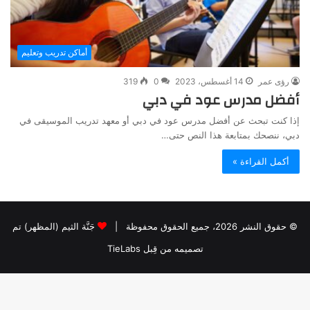
أماكن تدريب وتعليم
رؤى عمر
14 أغسطس، 2023
0
319
أفضل مدرس عود في دبي
إذا كنت تبحث عن أفضل مدرس عود في دبي أو معهد تدريب الموسيقى في
دبي، ننصحك بمتابعة هذا النص حتى…
أكمل القراءة »
© حقوق النشر 2026، جميع الحقوق محفوظة |
جَنَّة الثيم (المظهر) تم
تصميمه من قِبل TieLabs