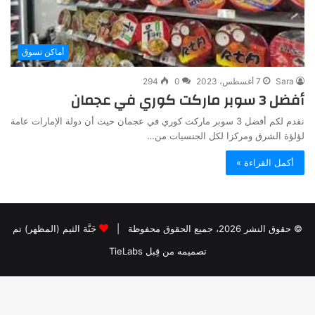
أماكن تسوق
Sara
7 أغسطس، 2023
0
294
أفضل 3 سوبر ماركت كوري في عجمان
نقدم لكم أفضل 3 سوبر ماركت كوري في عجمان حيث أن دولة الإمارات عامة
لؤلؤة الشرق ومركزا لكل الجنسيات من…
أكمل القراءة »
© حقوق النشر 2026، جميع الحقوق محفوظة |
جَنَّة الثيم (المظهر) تم
تصميمه من قِبل TieLabs