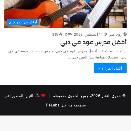
أماكن تدريب وتعليم
رؤى عمر
14 أغسطس، 2023
0
319
أفضل مدرس عود في دبي
إذا كنت تبحث عن أفضل مدرس عود في دبي أو معهد تدريب الموسيقى في
دبي، ننصحك بمتابعة هذا النص حتى…
أكمل القراءة »
© حقوق النشر 2026، جميع الحقوق محفوظة |
جَنَّة الثيم (المظهر) تم
تصميمه من قِبل TieLabs