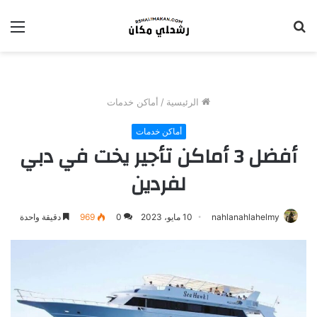
بحث
الق
عن
الرئيسية
/
أماكن خدمات
أماكن خدمات
أفضل 3 أماكن تأجير يخت في دبي
لفردين
nahlanahlahelmy
10 مايو، 2023
0
969
دقيقة واحدة