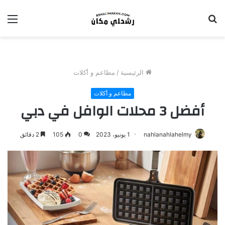
بحث
الق
عن
الرئيسية
/
مطاعم و أكلات
مطاعم و أكلات
أفضل 3 محلات الوافل في دبي
nahlanahlahelmy
1 يونيو، 2023
0
105
2 دقائق