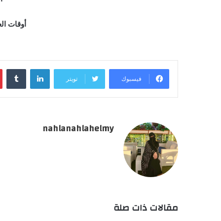
أوقات الع
لينكدإن
فيسبوك
تويتر
nahlanahlahelmy
مقالات ذات صلة