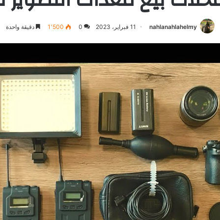
nahlanahlahelmy
11 فبراير، 2023
0
1٬500
دقيقة واحدة