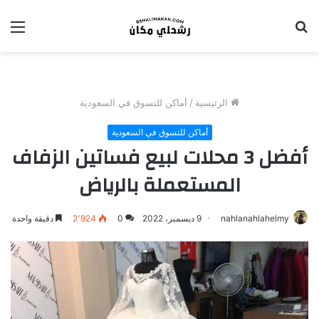
بحث
الق
عن
الرئيسية
/
أماكن للتسوق في السعودية
أماكن للتسوق في السعودية
أفضل 3 محلات لبيع فساتين الزفاف
المستعملة بالرياض
nahlanahlahelmy
9 ديسمبر، 2022
0
2٬924
دقيقة واحدة