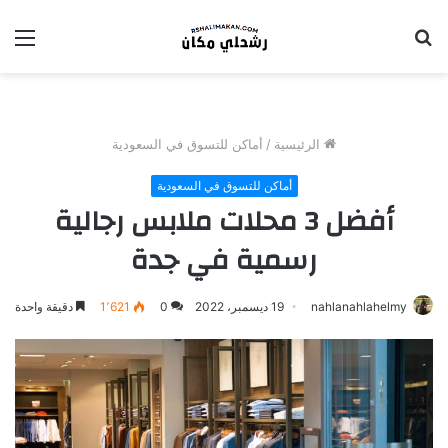
بحث
الق
عن
الرئيسية
/
أماكن للتسوق في السعودية
أماكن للتسوق في السعودية
أفضل 3 محلات ملابس رجالية
رسمية في جدة
nahlanahlahelmy
19 ديسمبر، 2022
0
1٬621
دقيقة واحدة