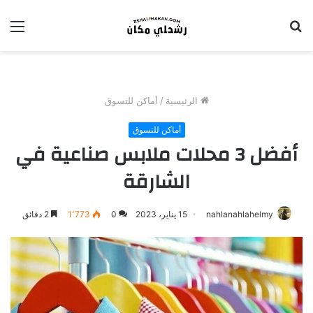
بحث
الق
عن
الرئيسية
/
أماكن للتسوق
أماكن للتسوق
أفضل 3 محلات ملابس صناعية في
الشارقة
nahlanahlahelmy
15 يناير، 2023
0
1٬773
2 دقائق