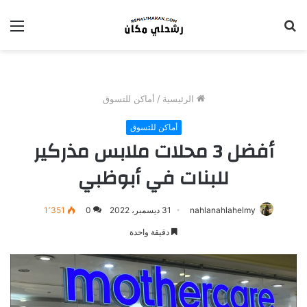
بحث
الق
عن
الرئيسية
/
أماكن للتسوق
أماكن للتسوق
أفضل 3 محلات ملابس مذركير
للبنات في أبوظبي
nahlanahlahelmy
31 ديسمبر، 2022
0
1٬351
دقيقة واحدة