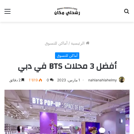
بحث
الق
عن
الرئيسية
/
أماكن للتسوق
أماكن للتسوق
أفضل 3 محلات BTS في دبي
nahlanahlahelmy
1 مارس، 2023
0
1٬619
2 دقائق