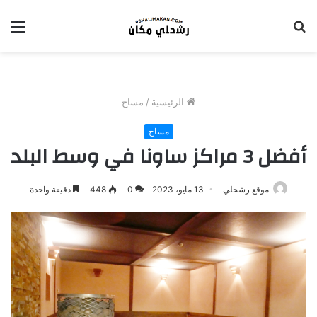
بحث
الق
عن
الرئيسية
/
مساج
مساج
أفضل 3 مراكز ساونا في وسط البلد
موقع رشحلي
13 مايو، 2023
0
448
دقيقة واحدة