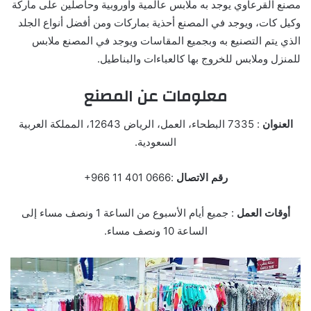
مصنع القرعاوي يوجد به ملابس عالمية وأوروبية وحاصلين على ماركة
وكيل كات، ويوجد في المصنع أحذية بماركات ومن أفضل أنواع الجلد
الذي يتم التصنيع به وبجميع المقاسات ويوجد في المصنع ملابس
للمنزل وملابس للخروج بها كالعباءات والبناطيل.
معلومات عن المصنع
العنوان
: 7335 البطحاء، العمل، الرياض 12643، المملكة العربية
السعودية.
رقم الاتصال
:‏‪+966 11 401 0666‬‏‬
أوقات العمل
: جميع أيام الأسبوع من الساعة 1 ونصف مساء إلى
الساعة 10 ونصف مساء.