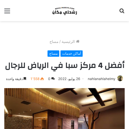
بحث
الق
عن
الرئيسية
/
مساج
أماكن خدمات
مساج
أفضل 4 مركز سبا في الرياض للرجال
nahlanahlahelmy
26 يوليو، 2022
0
1٬558
دقيقة واحدة