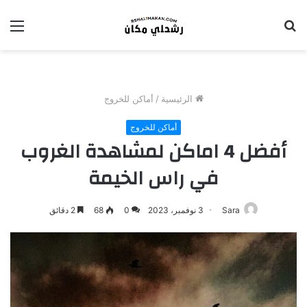
بحث
الق
عن
الرئيسية
/
أماكن للخروج
أماكن للخروج
أفضل 4 اماكن لمشاهدة الغروب
في راس الخيمة
Sara
3 نوفمبر، 2023
0
68
2 دقائق