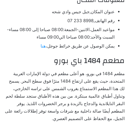
معلومات المكان
عنوان المكان,جبل جيس وادي شحه
رقم الهاتف,8998 233 07
مواعيد العمل،الاثنين-الجمعة:08:00 صباحا إلى 08:00 مساء-
السبت والأحد:08:00 صباحا الي09:00 مساء
يمكن الوصول عن طريق خرائط جوجل،
هنا
مطعم 1484 باي بورو
مطعم 1484 في بورو، هو أعلى مطعم في دولة الإمارات العربية
المتحدة، حيث يقع على ارتفاع 1484 مترًا فوق سطح البحر. يسمح
لك هذا المطعم الاستمتاع بغروب الشمس على تراسه الخارجي،
وتناول أطباق عالمية مبتكرة. من بين هذه الأطباق ستجد سلطة لحم
البقر التايلاندية والدجاج بالزبدة و برجر الخضروات اللذيذ. يوفر
المطعم أيضًا صالة داخلية مع شرفات واسعة توفر إطلالات رائعة على
الجبل، مع الحفاظ على التصميم العصري.