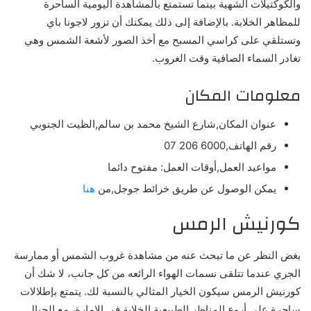
والكوكتيلات الشهية بينما تستمتع بالمشاهدة اليومية الساحرة
للمظاهر الخلابة. بالإضافة إلى ذلك يمكنك أن تزور لاجونا باي
وتستلقي على كراسي المسبح مع أخذ الصور لأشعة الشمس وهي
تغادر السماء الصافية وقت الغروب.
معلومات المكان
عنوان المكان,شارع الشيخ محمد بن سالم,الظيت الجنوبي
رقم الهاتف,6000
206
07
مواعيد العمل,أوقات العمل: مفتوح دائما
يمكن الوصول عن طريق خرائط جوجل,من
هنا
كورنيش الرمس
بغض النظر عن ما تبحث عنه من مشاهدة غروب الشمس أو ممارسة
الجري عندما تتلقى نسمات الهواء الرائعه من كل جانب، لا شك أن
كورنيش الرمس سيكون الخيار المثالي بالنسبة لك. يتمتع بإطلالات
ساحرة على أروع المناظر الطبيعية الخلابة في الإمارة، مع الجبال