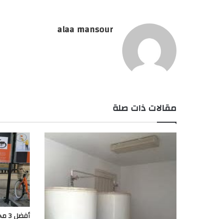
alaa mansour
مقالات ذات صلة
أفضل 3 محلات تأجير عجل في العتبة