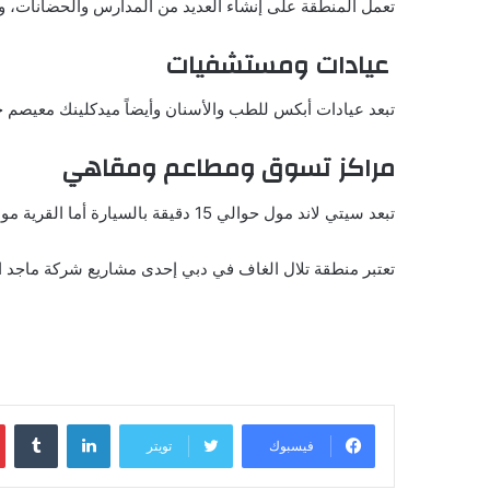
تعمل المنطقة على إنشاء العديد من المدارس والحضانات، 
عيادات ومستشفيات
تبعد عيادات أبكس للطب والأسنان وأيضاً ميدكلينك معيصم حوالي 14 إلى 20 دقيقة بالسيارة، ومستشفى ان ام سي رويال الكائن يبعد 14 دقيقة بالسيارة في مجمع
مراكز تسوق ومطاعم ومقاهي
تبعد سيتي لاند مول حوالي 15 دقيقة بالسيارة أما القرية مول فتبعد حوالي 11 دقيقة بالسيارة، ويبعد مطعم فريدوم بيتزا 10 دقائق بالسيارة، ومطعم تكادو المطبخ المكسيكي حوالي 12 دقيقة.
تعتبر منطقة تلال الغاف في دبي إحدى مشاريع شركة ماجد الف
لينكدإن
فيسبوك
تويتر