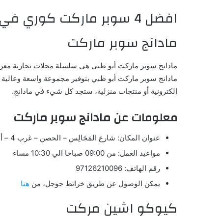
افضل 4 سوبر ماركت كوري في ابو ظبي
مادانج سوبر ماركت
مادانج سوبر ماركت أبو ظبي هي سلسلة محلات تجارية معروفة
مادانج سوبر ماركت أبو ظبي بتوفير مجموعة واسعة وعالية ا
إلكترونية أو منتجات منزلية، ستجد كل شيء في مادانج.
مادانج سوبر ماركت
معلومات عن
عنوان المكان: شارع المَجَالِس – الحصن – غرب 4 – أبو ظبي – الإمارات العربية المتحدة
مواعيد العمل: من 09:00 صباحا الي 10:30 مساء
رقم الهاتف: 97126210096
يمكن الوصول عن طريق خرائط جوجل، من
هنا
كيوكو اشين مركت