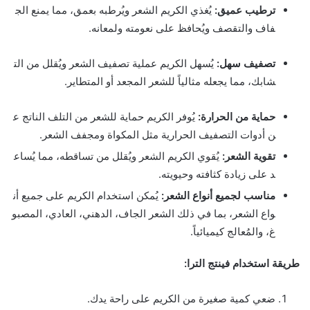
ت
ر
ط
ي
ب
ع
م
ي
ق
:
ي
غ
ذ
ي
ا
ل
ك
ر
ي
م
ا
ل
ش
ع
ر
و
ي
ر
ط
ب
ه
ب
ع
م
ق
،
م
م
ا
ي
م
ن
ع
ا
ل
ج
ف
ا
ف
و
ا
ل
ت
ق
ص
ف
و
ي
ح
ا
ف
ظ
ع
ل
ى
ن
ع
و
م
ت
ه
و
ل
م
ع
ا
ن
ه
.
ت
ص
ف
ي
ف
س
ه
ل
:
ي
س
ه
ل
ا
ل
ك
ر
ي
م
ع
م
ل
ي
ة
ت
ص
ف
ي
ف
ا
ل
ش
ع
ر
و
ي
ق
ل
ل
م
ن
ا
ل
ت
ش
ا
ب
ك
،
م
م
ا
ي
ج
ع
ل
ه
م
ث
ا
ل
ي
ا
ل
ل
ش
ع
ر
ا
ل
م
ج
ع
د
أ
و
ا
ل
م
ت
ط
ا
ي
ر
.
ح
م
ا
ي
ة
م
ن
ا
ل
ح
ر
ا
ر
ة
:
ي
و
ف
ر
ا
ل
ك
ر
ي
م
ح
م
ا
ي
ة
ل
ل
ش
ع
ر
م
ن
ا
ل
ت
ل
ف
ا
ل
ن
ا
ت
ج
ع
ن
أ
د
و
ا
ت
ا
ل
ت
ص
ف
ي
ف
ا
ل
ح
ر
ا
ر
ي
ة
م
ث
ل
ا
ل
م
ك
و
ا
ة
و
م
ج
ف
ف
ا
ل
ش
ع
ر
.
ت
ق
و
ي
ة
ا
ل
ش
ع
ر
:
ي
ق
و
ي
ا
ل
ك
ر
ي
م
ا
ل
ش
ع
ر
و
ي
ق
ل
ل
م
ن
ت
س
ا
ق
ط
ه
،
م
م
ا
ي
س
ا
ع
د
ع
ل
ى
ز
ي
ا
د
ة
ك
ث
ا
ف
ت
ه
و
ح
ي
و
ي
ت
ه
.
م
ن
ا
س
ب
ل
ج
م
ي
ع
أ
ن
و
ا
ع
ا
ل
ش
ع
ر
:
ي
م
ك
ن
ا
س
ت
خ
د
ا
م
ا
ل
ك
ر
ي
م
ع
ل
ى
ج
م
ي
ع
أ
ن
و
ا
ع
ا
ل
ش
ع
ر
،
ب
م
ا
ف
ي
ذ
ل
ك
ا
ل
ش
ع
ر
ا
ل
ج
ا
ف
،
ا
ل
د
ه
ن
ي
،
ا
ل
ع
ا
د
ي
،
ا
ل
م
ص
ب
و
غ
،
و
ا
ل
م
ع
ا
ل
ج
ك
ي
م
ي
ا
ئ
ي
ا
.
ط
ر
ي
ق
ة
ا
س
ت
خ
د
ا
م
ف
ي
ن
ت
ج
ا
ل
ت
ر
ا
:
ض
ع
ي
ك
م
ي
ة
ص
غ
ي
ر
ة
م
ن
ا
ل
ك
ر
ي
م
ع
ل
ى
ر
ا
ح
ة
ي
د
ك
.