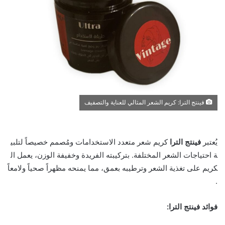
فينتج الترا: كريم الشعر المثالي للعناية والتصفيف
ي
ع
ت
ب
ر
ف
ي
ن
ت
ج
ا
ل
ت
ر
ا
ك
ر
ي
م
ش
ع
ر
م
ت
ع
د
د
ا
ل
س
ت
خ
د
ا
م
ا
ت
و
م
ص
م
م
خ
ص
ي
ص
ا
ل
ت
ل
ب
ي
ة
ا
ح
ت
ي
ا
ج
ا
ت
ا
ل
ش
ع
ر
ا
ل
م
خ
ت
ل
ف
ة
.
ب
ت
ر
ك
ي
ب
ت
ه
ا
ل
ف
ر
ي
د
ة
و
خ
ف
ي
ف
ة
ا
ل
و
ز
ن
،
ي
ع
م
ل
ا
ل
ك
ر
ي
م
ع
ل
ى
ت
غ
ذ
ي
ة
ا
ل
ش
ع
ر
و
ت
ر
ط
ي
ب
ه
ب
ع
م
ق
،
م
م
ا
ي
م
ن
ح
ه
م
ظ
ه
ر
ا
ص
ح
ي
ا
و
ل
م
ع
ا
.
ف
و
ا
ئ
د
ف
ي
ن
ت
ج
ا
ل
ت
ر
ا
: