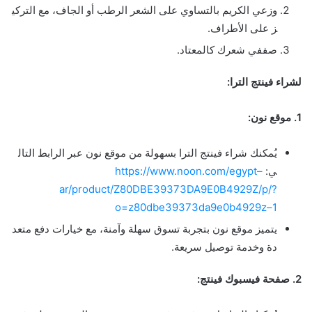
و
ز
ع
ي
ا
ل
ك
ر
ي
م
ب
ا
ل
ت
س
ا
و
ي
ع
ل
ى
ا
ل
ش
ع
ر
ا
ل
ر
ط
ب
أ
و
ا
ل
ج
ا
ف
،
م
ع
ا
ل
ت
ر
ك
ي
ز
ع
ل
ى
ا
ل
ط
ر
ا
ف
.
ص
ف
ف
ي
ش
ع
ر
ك
ك
ا
ل
م
ع
ت
ا
د
.
ل
ش
ر
ا
ء
ف
ي
ن
ت
ج
ا
ل
ت
ر
ا
:
1
.
م
و
ق
ع
ن
و
ن
:
ي
م
ك
ن
ك
ش
ر
ا
ء
ف
ي
ن
ت
ج
ا
ل
ت
ر
ا
ب
س
ه
و
ل
ة
م
ن
م
و
ق
ع
ن
و
ن
ع
ب
ر
ا
ل
ر
ا
ب
ط
ا
ل
ت
ا
ل
ي
:
–
t
p
y
g
e
/
m
o
c
.
n
o
o
n
.
w
w
w
/
/
:
s
p
t
t
h
a
r
/
p
r
o
d
u
c
t
/
Z
8
0
D
B
E
3
9
3
7
3
D
A
9
E
0
B
4
9
2
9
Z
/
p
/
?
o
=
z
8
0
d
b
e
3
9
3
7
3
d
a
9
e
0
b
4
9
2
9
z
–
1
ي
ت
م
ي
ز
م
و
ق
ع
ن
و
ن
ب
ت
ج
ر
ب
ة
ت
س
و
ق
س
ه
ل
ة
و
آ
م
ن
ة
،
م
ع
خ
ي
ا
ر
ا
ت
د
ف
ع
م
ت
ع
د
د
ة
و
خ
د
م
ة
ت
و
ص
ي
ل
س
ر
ي
ع
ة
.
2
.
ص
ف
ح
ة
ف
ي
س
ب
و
ك
ف
ي
ن
ت
ج
: