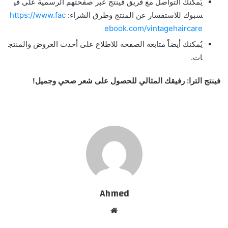
ي
م
ك
ن
ك
ا
ل
ت
و
ا
ص
ل
م
ع
ف
ر
ي
ق
ف
ي
ن
ت
ج
ع
ب
ر
ص
ف
ح
ت
ه
م
ا
ل
ر
س
م
ي
ة
ع
ل
ى
ف
ي
س
ب
و
ك
ل
ل
س
ت
ف
س
ا
ر
ع
ن
ا
ل
م
ن
ت
ج
و
ط
ر
ق
ا
ل
ش
ر
ا
ء
:
c
a
f
.
w
w
w
/
/
:
s
p
t
t
h
e
b
o
o
k
.
c
o
m
/
v
i
n
t
a
g
e
h
a
i
r
c
a
r
e
ي
م
ك
ن
ك
أ
ي
ض
ا
م
ت
ا
ب
ع
ة
ا
ل
ص
ف
ح
ة
ل
ل
ط
ل
ع
ع
ل
ى
أ
ح
د
ث
ا
ل
ع
ر
و
ض
و
ا
ل
م
ن
ت
ج
ا
ت
.
ف
ي
ن
ت
ج
ا
ل
ت
ر
ا
:
ر
ف
ي
ق
ك
ا
ل
م
ث
ا
ل
ي
ل
ل
ح
ص
و
ل
ع
ل
ى
ش
ع
ر
ص
ح
ي
و
ج
م
ي
ل
!
Ahmed
موقع
الويب