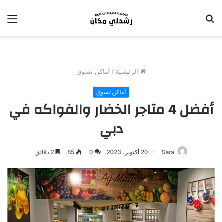
بحث
الق
عن
الرئيسية
/
أماكن تسوق
أماكن تسوق
أفضل 4 متاجر الخضار والفواكه في
دبي
Sara
20 أكتوبر، 2023
0
85
2 دقائق