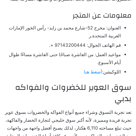
معلومات عن المتجر
العنوان: مخرج 52-شارع محمد بن زايد- رأس الخور الإمارات
العربية المتحدة.
ر
قم الهاتف الجوال: 97143200444 +.
مواعيد العمل: من العاشرة صباحًا حتى العاشرة مساءًا طوال
أيام الأسبوع.
اللوكيشن:
أضغط هنا
سوق العوير للخضروات والفواكه
بدبي
تعد تجربة التسوق وشراء جميع أنواع الفواكه والخضروات بسوق عوير
تجربة فريدة ومميزة، لأنه أكبر سوق خليجي لتجارة الخضار والفاكهة،
حيث تبلغ مساحته 6,110 هكتار، لذلك يصبح أفضل واجهة من واجهات
بيع الخضروات والفواكه دبي، لأنه يوفر كافة أنواع الخضروات المحلية