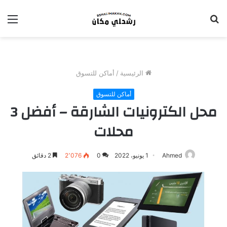
بحث
الق
عن
الرئيسية
/
أماكن للتسوق
أماكن للتسوق
محل الكترونيات الشارقة – أفضل 3
محلات
Ahmed
1 يونيو، 2022
0
2٬076
2 دقائق