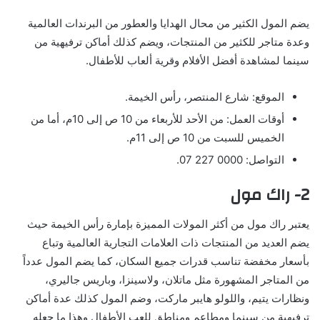
يضم المول الكثير من محال الهدايا والعطور من البرندات العالمية
وعدة متاجر للكثير من المنتجات، ويضم كذلك أماكن ترفيهية من
سينما لمشاهدة أفضل الأفلام وقرية ألعاب للأطفال.
الموقع: شارع المنتصر، رأس الخيمة.
أوقات العمل: من الأحد للأربعاء من 10 ص إلى 10م، أما من
الخميس للسبت من 10 ص إلى 11م.
التواصل: 0000 227 07.
2- راك مول
يعتبر راك مول من أكثر المولات المميزة بإمارة رأس الخيمة حيث
يضم العديد من المنتجات ذات العلامات التجارية العالمية وتباع
بأسعار مخفضة تناسب قدرات جميع السكان، كما يضم المول عدداً
من المتاجر المشهورة مثل ماتلان، ولاسينزا، وباريس جاليري،
ونظارات يتيم، واللولو هايبر ماركت، وضم المول كذلك عدة أماكن
ترفيهية من سينما ومطاعم ومناطق للعب الأطفال وهذا ما جعله