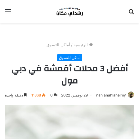
بحث
الق
عن
الرئيسية
/
أماكن للتسوق
أماكن للتسوق
أفضل 3 محلات أقمشة في دبي
مول
nahlanahlahelmy
29 نوفمبر، 2022
0
1٬868
دقيقة واحدة