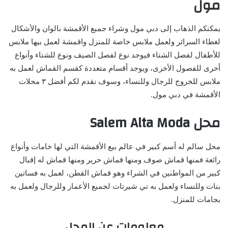
مول
يمكنكم الذهاب إلى دبي مول وشراء جميع الأقمشة بالوان والأشكال
لغطاء السرائر ولعمل ملابس خاصة للمنزل واقمشة لعمل بيها ملابس
للأطفال لفصل الشتاء فيوجد نوع لفصل الصيف ونوع للشتاء وأنواع
أخرى للفصول الأخرى، ويوجد أقسام متعددة كقسم القماش لعمل به
ملابس للخروج للرجال وللنساء، وسوف نقدم لكم أفضل ٣ محلات
الأقمشة في دبي مول.
محل Salem Alta Moda
محل سالم له أسم كبير في عالم بيع الأقمشة التي لها خامات وأنواع
رائعة فمنها قماش صوف ومنها قماش حرير ومنها قماش له إقبال
كبير من المواطنين في الشراء وهو قماش القطن، لعمل به فساتين
بنات وللنساء ولعمل به تي شيرتات لجميع الأعمار وللرجال ولعمل به
بجامات للمنزل.
معلومات عن المحل