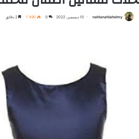
nahlanahlahelmy
10 ديسمبر، 2022
0
1٬490
2 دقائق