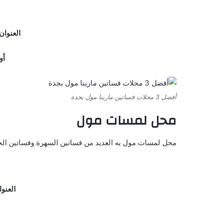
العنوان : H5GW+QCC، الأمير ماجد، الفيحاء، جدة 23447، ا
أوق
أفضل 3 محلات فساتين مارينا مول بجدة
محل لمسات مول
محل لمسات مول به العديد من فساتين السهرة وفساتين الخطو
العنوان :