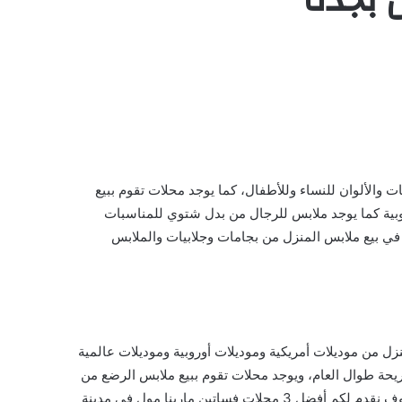
 والألوان للنساء وللأطفال، كما يوجد محلات تقوم ببيع
وبية كما يوجد ملابس للرجال من بدل شتوي للمناسبات
ي بيع ملابس المنزل من بجامات وجلابيات والملابس
زل من موديلات أمريكية وموديلات أوروبية وموديلات عالمية
يحة طوال العام، ويوجد محلات تقوم ببيع ملابس الرضع من
بجامات وملابس داخلية وملابس للخروج صغيرة وجوارب صغيرة الحجم وأحذية أيضا وحقائب من جميع المقاسات وبأسعار مناسبة، وسوف نقدم لكم أفضل 3 محلات فساتين مارينا مول في مدينة