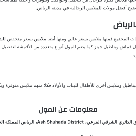
وضيح أفضل مولات للملابس الرجالية في مدينة الرياض.
الرياض
ئات المجتمع فمنها ملابس بسعر عالي ومنها أيضا ملابس بسعر منخفض للشر
يل قماش وبناطيل جينز كما يضم المول أنواع متعددة من الأقمشة لتفص
ناطيل وملابس أخرى للأطفال للبنات والأولاد فكلا منهم ملابس متوفرة و
معلومات عن المول
لفرعي، Ash Shuhada District، الرياض المملكة العربية السعودية.