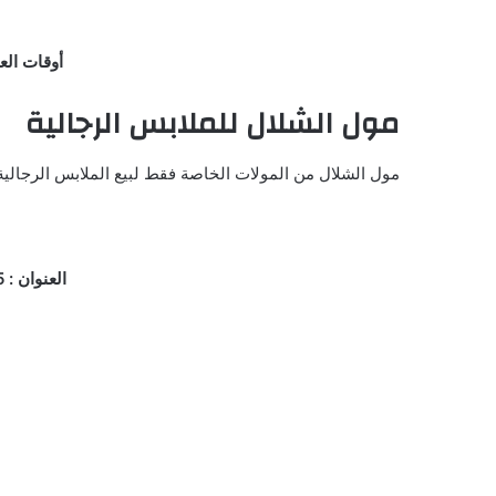
أوقات العمل : جميع
مول الشلال للملابس الرجالية
مول الشلال من المولات الخاصة فقط لبيع الملابس الرجالية
العنوان : 2445-2508 طريق العروبة، السليمانية، الرياض 12244، المملكة العربية السعودية.