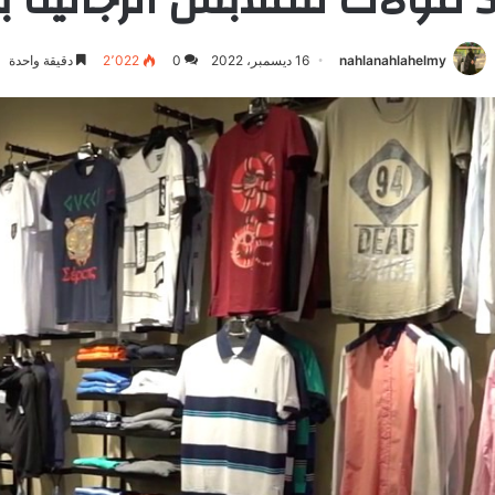
nahlanahlahelmy
16 ديسمبر، 2022
0
2٬022
دقيقة واحدة