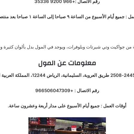
رقم الاتصال :+966 9200 35336
 أيام الأسبوع من الساعة ٩ صباحا إلى الساعة ١ صباحا بعد منتصف الليل.
 من جواكيت وتي شيرتات وبلوفرات، ويوجد في المول بدل بألوان كثيرة ومك
معلومات عن المول
رقم الاتصال : +966506047309
أوقات العمل : جميع أيام الأسبوع على مدار أربعة وعشرون ساعة.