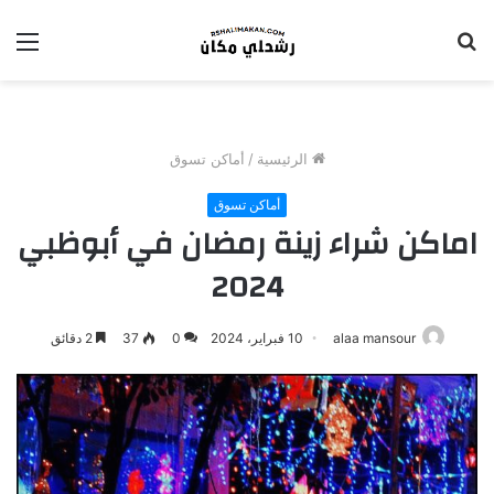
بحث
الق
عن
الرئيسية
/
أماكن تسوق
أماكن تسوق
اماكن شراء زينة رمضان في أبوظبي
2024
alaa mansour
10 فبراير، 2024
0
37
2 دقائق