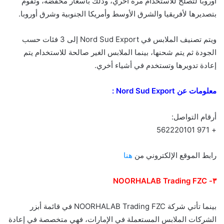
أوروبا لتصلح للاستخدام مرة أخري، وذلك بأسعار مخفضة، وتقوم
بتصديرها لأفريقيا والشرق الأوسط وأمريكا الجنوبية وشرق أوروبا.
ويتم تصنيف الملابس في Nord Sud Export إلى 3 فئات حسب
الجودة ثم يتم شحنها، بينما الملابس الغير صالحة للاستخدام يتم
إعادة تدويرها وتستخدم في أشياء أخري.
معلومات عن Nord Sud Export :
أرقام التواصل:
+ 971 562220101
رابط الموقع الإلكتروني من
هنا
٣- NOORHALAB Trading FZC
بينما تأتي شركة NOORHALAB Trading FZC في قائمة أبزر
الشركات الملابس المستعملة في الإمارات، فهي متخصصة في إعادة