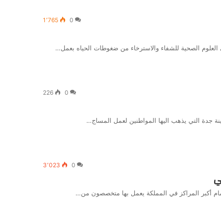
1٬765
0
226
0
3٬023
0