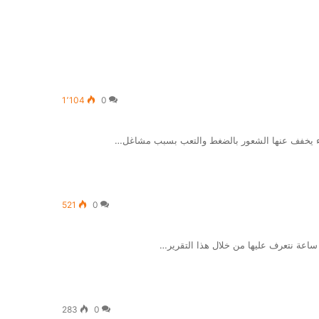
1٬104
0
521
0
283
0